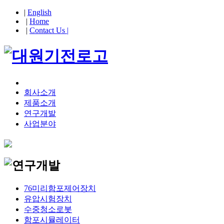
|
English
|
Home
|
Contact Us |
회사소개
제품소개
연구개발
사업분야
76미리함포제어장치
유압시험장치
수중청소로봇
함포시뮬레이터