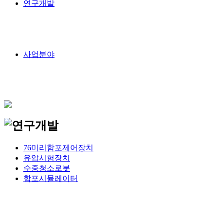
연구개발
사업분야
76미리함포제어장치
유압시험장치
수중청소로봇
함포시뮬레이터