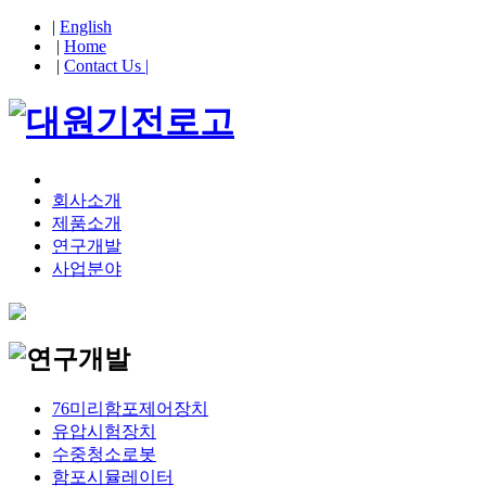
|
English
|
Home
|
Contact Us |
회사소개
제품소개
연구개발
사업분야
76미리함포제어장치
유압시험장치
수중청소로봇
함포시뮬레이터