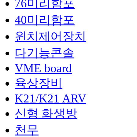
76미리함포
40미리함포
윈치제어장치
다기능콘솔
VME board
육상장비
K21/K21 ARV
신형 화생방
천무